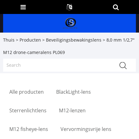
Thuis
>
Producten
>
Beveiligingsbewakingslens
> 8,0 mm 1/2,7"
M12 drone-cameralens PL069
Alle producten
BlackLight-lens
Sterrenlichtlens
M12-lenzen
M12 fisheye-lens
Vervormingsvrije lens