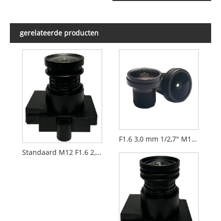
gerelateerde producten
F1.6 3,0 mm 1/2,7" M12 FPV Drone-cameralens PL092IRS1
Standaard M12 F1.6 2,8 mm 1/2,7" FPV-lens