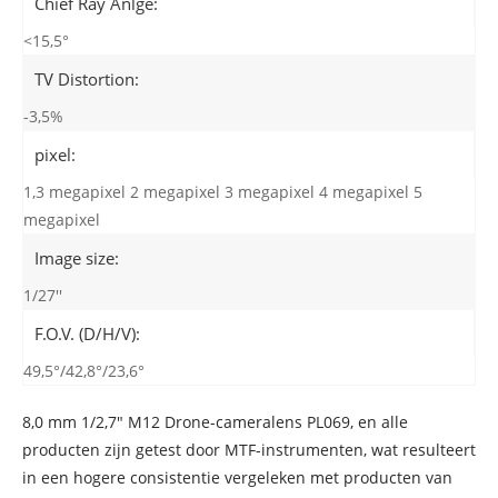
Chief Ray Anlge:
<15,5°
TV Distortion:
-3,5%
pixel:
1,3 megapixel 2 megapixel 3 megapixel 4 megapixel 5
megapixel
Image size:
1/27''
F.O.V. (D/H/V):
49,5°/42,8°/23,6°
8,0 mm 1/2,7" M12 Drone-cameralens PL069, en alle
producten zijn getest door MTF-instrumenten, wat resulteert
in een hogere consistentie vergeleken met producten van