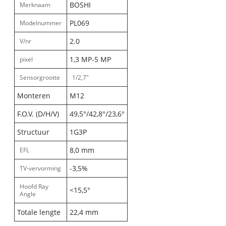
BOSHI
Merknaam
PL069
Modelnummer
2.0
V/nr
1,3 MP-5 MP
pixel
Sensorgrootte
1/2,7"
Monteren
M12
F.O.V. (D/H/V)
49,5°/42,8°/23,6°
Structuur
1G3P
8,0 mm
EFL
-3,5%
TV-vervorming
Hoofd Ray
<15,5°
Angle
Totale lengte
22,4 mm