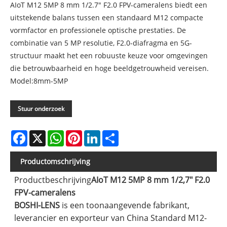
AIoT M12 5MP 8 mm 1/2.7" F2.0 FPV-cameralens biedt een
uitstekende balans tussen een standaard M12 compacte
vormfactor en professionele optische prestaties. De
combinatie van 5 MP resolutie, F2.0-diafragma en 5G-
structuur maakt het een robuuste keuze voor omgevingen
die betrouwbaarheid en hoge beeldgetrouwheid vereisen.
Model:8mm-5MP
Stuur onderzoek
Facebook
X
WhatsApp
Pinterest
LinkedIn
Share
Productomschrijving
Productbeschrijving
AIoT M12 5MP 8 mm 1/2,7" F2.0
FPV-cameralens
BOSHI-LENS
is een toonaangevende fabrikant,
leverancier en exporteur van China Standard M12-