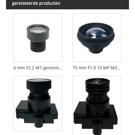
gerelateerde producten
6 mm F2.2 M7-gemonteerde CCTV-lens voor 1/2,9" beveiligingscamera's
75 mm F1.0 10 MP M34 17um lens Langegolf infrarood warmtebeeldlens