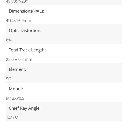
49°/39°/29°
Dimensions(Φ×L):
Φ14×16,9mm
Optic Distortion:
8%
Total Track-Length:
23,0 ± 0,2 mm
Element:
5G
Mount:
M12XP0,5
Chief Ray Angle:
14°±3°