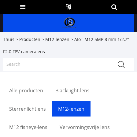
Thuis
>
Producten
>
M12-lenzen
> AIoT M12 5MP 8 mm 1/2,7"
F2.0 FPV-cameralens
Alle producten
BlackLight-lens
Sterrenlichtlens
M12-lenzen
M12 fisheye-lens
Vervormingsvrije lens