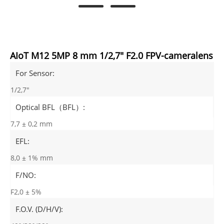
AIoT M12 5MP 8 mm 1/2,7" F2.0 FPV-cameralens
For Sensor:
1/2,7"
Optical BFL（BFL）:
7,7 ± 0,2 mm
EFL:
8,0 ± 1% mm
F/NO:
F2,0 ± 5%
F.O.V. (D/H/V):