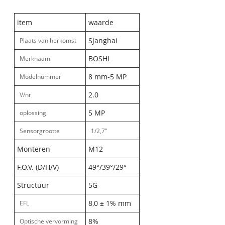
item
waarde
Sjanghai
Plaats van herkomst
BOSHI
Merknaam
8 mm-5 MP
Modelnummer
2.0
V/nr
5 MP
oplossing
Sensorgrootte
1/2,7"
Monteren
M12
F.O.V. (D/H/V)
49°/39°/29°
Structuur
5G
8,0 ± 1% mm
EFL
8%
Optische vervorming