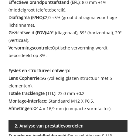
Effectieve brandpuntsafstand (EFL)
: 8,0 mm ±1%
(middelgroot telefotobereik).
Diafragma (F/NO):
2,0 ±5% (groot diafragma voor hoge
lichtinname).
Gezichtsveld (FOV):
49° (diagonaal), 39° (horizontaal), 29°
(verticaal).
Vervormingscontrole:
Optische vervorming wordt
beoordeeld op 8%.
Fysiek en structureel ontwerp:
Lens C
op
herrie:
5G (volledig glazen structuur met 5
elementen).
Totale tracklengte (TTL)
: 23,0 mm ±0,2.
Montage-interface
: Standaard M12 X P0,5.
Afmetingen:
Φ14 × 16,9 mm (compacte vormfactor).
2. Analyse van prestatievoordelen
Superieure beeldhelderheid:
De resolutie van 5 MP