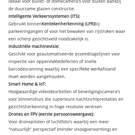
Ideaal voor bullet- of domecamera's voor buiten dankzij
de duurzame glazen constructie.
Intelligente Verkeerssystemen (ITS):
Gebruikt binnen
Kentekenherkenning (LPR)
bij
parkeeringangen of voor het bewaken van rijstroken waar
een scherp gezichtsveld noodzakelijk is.
Industriële machinevisie:
Geschikt voor geautomatiseerde assemblagelijnen voor
inspectie van oppervlaktedefecten of snelle
barcodescanning waarbij een specifieke werkafstand
moet worden aangehouden.
Smart Home & IoT:
Hoogwaardige videodeurbellen of beveiligingscamera's
voor binnenshuis die superieure nachtzichtprestaties en
gezichtsherkenning in hoge resolutie vereisen.
Drones en FPV (eerste persoonsweergave):
Voor dronepiloten of luchtfoto's waarbij een meer
"natuurlijk" perspectief (minder visoogvervorming) en