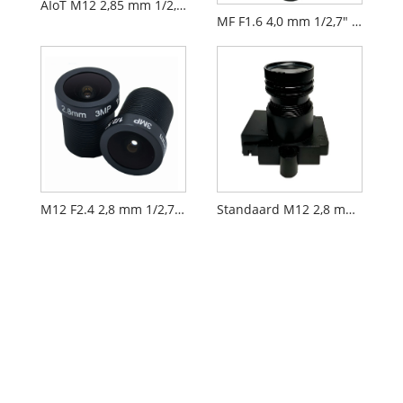
AIoT M12 2,85 mm 1/2,9" F2.3 FPV-cameralens PL071
MF F1.6 4,0 mm 1/2,7" M12 FPV Drone-cameralens PL066
M12 F2.4 2,8 mm 1/2,7" beveiligingscamera AIoT-lens
Standaard M12 2,8 mm 1/2,7" CCTV AIoT-lens PL060