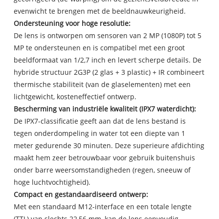
evenwicht te brengen met de beeldnauwkeurigheid.
Ondersteuning voor hoge resolutie:
De lens is ontworpen om sensoren van 2 MP (1080P) tot 5
MP te ondersteunen en is compatibel met een groot
beeldformaat van 1/2,7 inch en levert scherpe details. De
hybride structuur 2G3P (2 glas + 3 plastic) + IR combineert
thermische stabiliteit (van de glaselementen) met een
lichtgewicht, kosteneffectief ontwerp.
Bescherming van industriële kwaliteit (IPX7 waterdicht):
De IPX7-classificatie geeft aan dat de lens bestand is
tegen onderdompeling in water tot een diepte van 1
meter gedurende 30 minuten. Deze superieure afdichting
maakt hem zeer betrouwbaar voor gebruik buitenshuis
onder barre weersomstandigheden (regen, sneeuw of
hoge luchtvochtigheid).
Compact en gestandaardiseerd ontwerp:
Met een standaard M12-interface en een totale lengte
(TTL) van slechts 22,56 mm, kan de lens eenvoudig