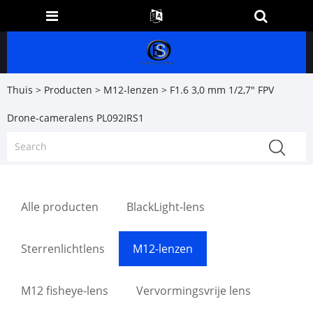
Thuis
>
Producten
>
M12-lenzen
> F1.6 3,0 mm 1/2,7" FPV
Drone-cameralens PL092IRS1
Alle producten
BlackLight-lens
Sterrenlichtlens
M12-lenzen
M12 fisheye-lens
Vervormingsvrije lens