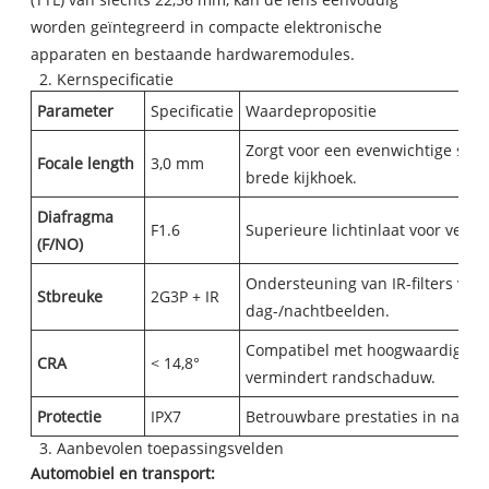
worden geïntegreerd in compacte elektronische
apparaten en bestaande hardwaremodules.
2. Kernspecificatie
Parameter
Specificatie
Waardepropositie
Zorgt voor een evenwichtige sch
Focale len
gth
3,0 mm
brede kijkhoek.
Diafragma
F1.6
Superieure lichtinlaat voor verbe
(F/NO)
Ondersteuning van IR-filters voo
S
t
breuk
e
2G3P + IR
dag-/nachtbeelden.
Compatibel met hoogwaardige C
CR
A
< 14,8°
vermindert randschaduw.
Prot
ectie
IPX7
Betrouwbare prestaties in natte
3. Aanbevolen toepassingsvelden
Automobiel en transport: