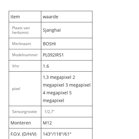
item
waarde
Plaats van
Sjanghai
herkomst
BOSHI
Merknaam
PL092IRS1
Modelnummer
1.6
V/nr
1,3 megapixel 2
megapixel 3 megapixel
pixel
4 megapixel 5
megapixel
Sensorgrootte
1/2,7"
Monteren
M12
F.O.V. (D/H/V)
143°/118°/61°