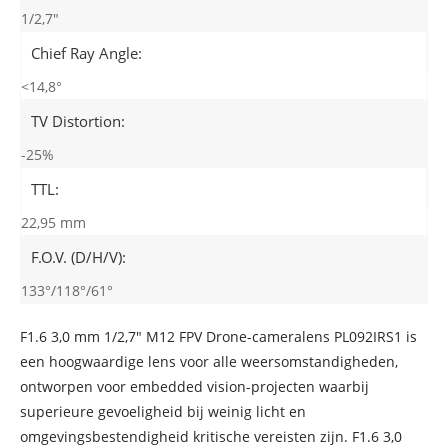
1/2,7"
Chief Ray Angle:
<14,8°
TV Distortion:
-25%
TTL:
22,95 mm
F.O.V. (D/H/V):
133°/118°/61°
F1.6 3,0 mm 1/2,7" M12 FPV Drone-cameralens PL092IRS1 is
een hoogwaardige lens voor alle weersomstandigheden,
ontworpen voor embedded vision-projecten waarbij
superieure gevoeligheid bij weinig licht en
omgevingsbestendigheid kritische vereisten zijn. F1.6 3,0