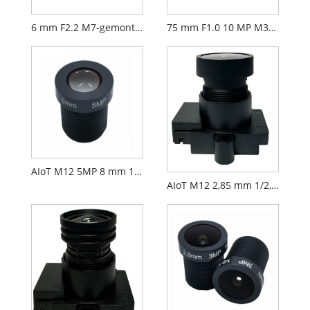
6 mm F2.2 M7-gemonteerde CCTV-lens voor 1/2,9" beveiligingscamera's
75 mm F1.0 10 MP M34 17um lens Langegolf infrarood warmtebeeldlens
AIoT M12 5MP 8 mm 1/2,7" F2.0 FPV-cameralens
AIoT M12 2,85 mm 1/2,9" F2.3 FPV-cameralens PL071