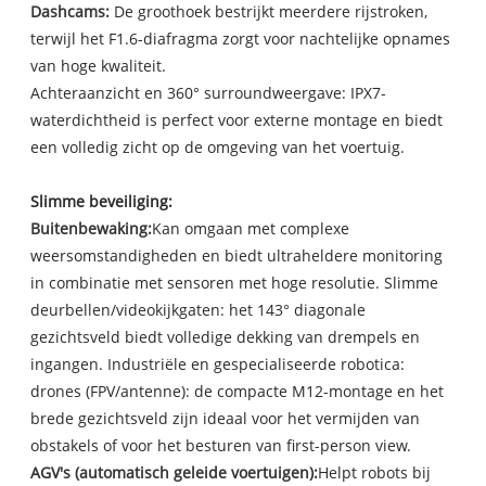
Dashcams
:
De groothoek bestrijkt meerdere rijstroken,
terwijl het F1.6-diafragma zorgt voor nachtelijke opnames
van hoge kwaliteit.
Achteraanzicht en 360° surroundweergave: IPX7-
waterdichtheid is perfect voor externe montage en biedt
een volledig zicht op de omgeving van het voertuig.
Slimme beveiliging:
Buitenbewaking:
Kan omgaan met complexe
weersomstandigheden en biedt ultraheldere monitoring
in combinatie met sensoren met hoge resolutie. Slimme
deurbellen/videokijkgaten: het 143° diagonale
gezichtsveld biedt volledige dekking van drempels en
ingangen. Industriële en gespecialiseerde robotica:
drones (FPV/antenne): de compacte M12-montage en het
brede gezichtsveld zijn ideaal voor het vermijden van
obstakels of voor het besturen van first-person view.
A
GV's (automatisch geleide voertuigen):
Helpt robots bij