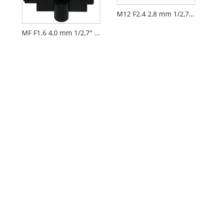
M12 F2.4 2,8 mm 1/2,7" beveiligingscamera AIoT-lens
MF F1.6 4,0 mm 1/2,7" M12 FPV Drone-cameralens PL066