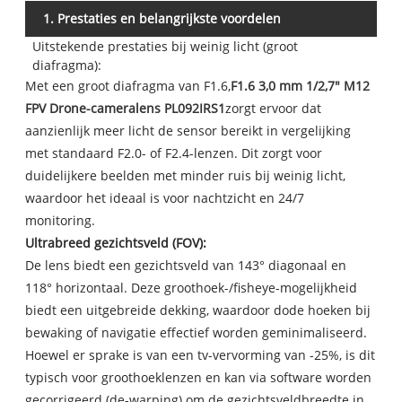
1. Prestaties en belangrijkste voordelen
Uitstekende prestaties bij weinig licht (groot
diafragma):
Met een groot diafragma van F1.6,
F1.6 3,0 mm 1/2,7" M12
FPV Drone-cameralens PL092IRS1
zorgt ervoor dat
aanzienlijk meer licht de sensor bereikt in vergelijking
met standaard F2.0- of F2.4-lenzen. Dit zorgt voor
duidelijkere beelden met minder ruis bij weinig licht,
waardoor het ideaal is voor nachtzicht en 24/7
monitoring.
Ultrabreed gezichtsveld (FOV):
De lens biedt een gezichtsveld van 143° diagonaal en
118° horizontaal. Deze groothoek-/fisheye-mogelijkheid
biedt een uitgebreide dekking, waardoor dode hoeken bij
bewaking of navigatie effectief worden geminimaliseerd.
Hoewel er sprake is van een tv-vervorming van -25%, is dit
typisch voor groothoeklenzen en kan via software worden
gecorrigeerd (de-warping) om de gezichtsveldbreedte in