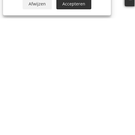
Afwijzen
Accepteren
Tel:
+86-21-59963205
E-mail:
Jesse-wang@lensmanufacture.com
Adres:
B-gebied, gebouw 788 Xingrong Road, Shanghai,
China