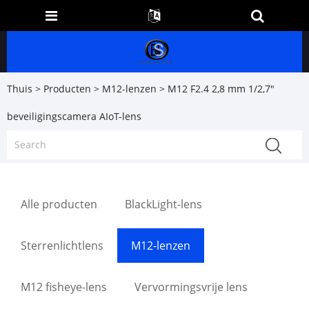
Thuis
>
Producten
>
M12-lenzen
> M12 F2.4 2,8 mm 1/2,7"
beveiligingscamera AIoT-lens
Alle producten
BlackLight-lens
Sterrenlichtlens
M12-lenzen
M12 fisheye-lens
Vervormingsvrije lens