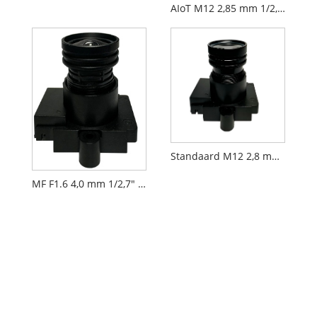
AIoT M12 2,85 mm 1/2,9" F2.3 FPV-cameralens PL071
Standaard M12 2,8 mm 1/2,7" CCTV AIoT-lens PL060
MF F1.6 4,0 mm 1/2,7" M12 FPV Drone-cameralens PL066