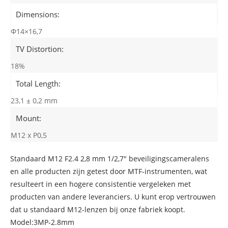
Dimensions:
Φ14×16,7
TV Distortion:
18%
Total Length:
23,1 ± 0,2 mm
Mount:
M12 x P0,5
Standaard M12 F2.4 2,8 mm 1/2,7" beveiligingscameralens
en alle producten zijn getest door MTF-instrumenten, wat
resulteert in een hogere consistentie vergeleken met
producten van andere leveranciers. U kunt erop vertrouwen
dat u standaard M12-lenzen bij onze fabriek koopt.
Model:3MP-2.8mm