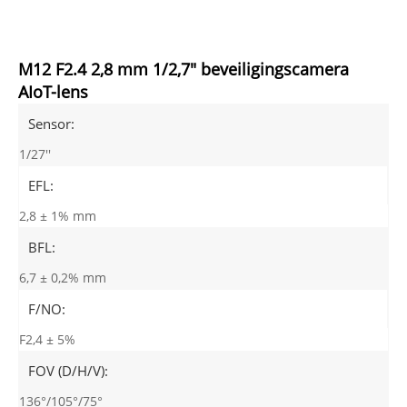
M12 F2.4 2,8 mm 1/2,7" beveiligingscamera
AIoT-lens
Sensor:
1/27''
EFL:
2,8 ± 1% mm
BFL:
6,7 ± 0,2% mm
F/NO:
F2,4 ± 5%
FOV (D/H/V):
136°/105°/75°