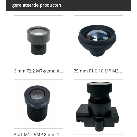
gerelateerde producten
6 mm F2.2 M7-gemonteerde CCTV-lens voor 1/2,9" beveiligingscamera's
75 mm F1.0 10 MP M34 17um lens Langegolf infrarood warmtebeeldlens
AIoT M12 5MP 8 mm 1/2,7" F2.0 FPV-cameralens