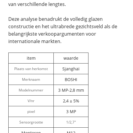
van verschillende lengtes.
Deze analyse benadrukt de volledig glazen
constructie en het ultrabrede gezichtsveld als de
belangrijkste verkoopargumenten voor
internationale markten.
item
waarde
Sjanghai
Plaats van herkomst
BOSHI
Merknaam
3 MP-2,8 mm
Modelnummer
2,4 ± 5%
V/nr
3 MP
pixel
Sensorgrootte
1/2,7"
Monteren
M12