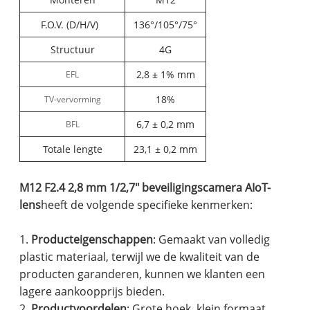
F.O.V. (D/H/V)
136°/105°/75°
Structuur
4G
2,8 ± 1% mm
EFL
18%
TV-vervorming
6,7 ± 0,2 mm
BFL
Totale lengte
23,1 ± 0,2 mm
M12 F2.4 2,8 mm 1/2,7" beveiligingscamera AIoT-
lens
heeft de volgende specifieke kenmerken:
1.
Producteigenschappen
: Gemaakt van volledig
plastic materiaal, terwijl we de kwaliteit van de
producten garanderen, kunnen we klanten een
lagere aankoopprijs bieden.
2.
Productvoordelen
: Grote hoek, klein formaat,