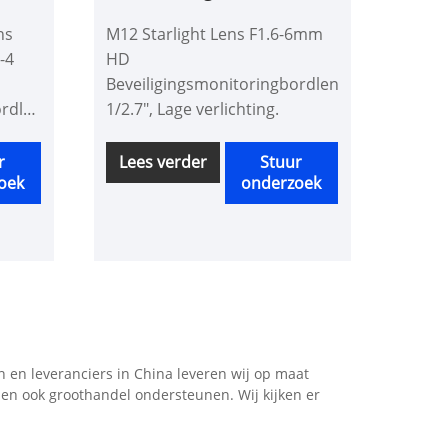
1,6-4
mm
ns
M12 Starlight Lens F1.6-6mm
-4
HD
Beveiligingsmonitoringbordlens
ordlens
1/2.7", Lage verlichting.
ng
r
Lees verder
Stuur
oek
onderzoek
n en leveranciers in China leveren wij op maat
n ook groothandel ondersteunen. Wij kijken er