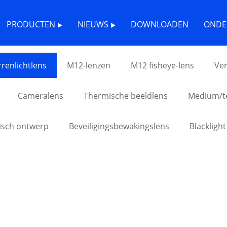
PRODUCTEN
NIEUWS
DOWNLOADEN
ONDE
rrenlichtlens
M12-lenzen
M12 fisheye-lens
Ver
Cameralens
Thermische beeldlens
Medium/te
isch ontwerp
Beveiligingsbewakingslens
Blacklight