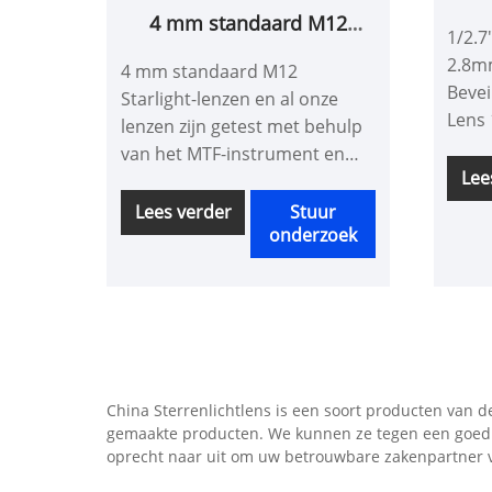
F1
4 mm standaard M12
1/2.7
Starlight-lenzen
2.8m
4 mm standaard M12
Bevei
Starlight-lenzen en al onze
Lens 
lenzen zijn getest met behulp
van het MTF-instrument en
Lee
hun consistentie is superieur
aan die van producten van
Lees verder
Stuur
onderzoek
andere leveranciers. U kunt er
zeker van zijn dat u
verschillende standaard M12-
lenzen in onze fabriek koopt.
China Sterrenlichtlens is een soort producten van d
gemaakte producten. We kunnen ze tegen een goedk
oprecht naar uit om uw betrouwbare zakenpartner v