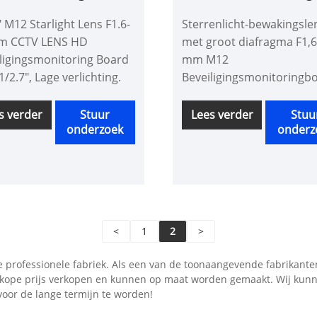
,6-2,8 mm CCTV-LENS
met groot diafragma F
" M12 Starlight Lens F1.6-
Sterrenlicht-bewakingsle
mm
m CCTV LENS HD
met groot diafragma F1,6
ligingsmonitoring Board
mm M12
1/2.7", Lage verlichting.
Beveiligingsmonitoringb
1/2,7 inch, Lage verlichti
s verder
Stuur
Lees verder
Stuu
onderzoek
onderz
<
1
2
>
e professionele fabriek. Als een van de toonaangevende fabrikante
ope prijs verkopen en kunnen op maat worden gemaakt. Wij kunne
oor de lange termijn te worden!