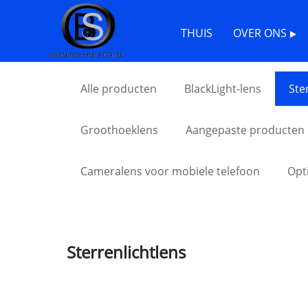
Thuis
>
Producten
> Sterrenlichtlens
THUIS
OVER ONS
Alle producten
BlackLight-lens
Ste
Groothoeklens
Aangepaste producten
Cameralens voor mobiele telefoon
Opt
Sterrenlichtlens