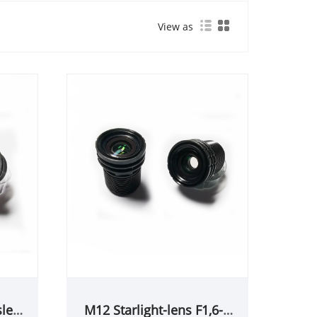
View as
slens
M12 Starlight-lens F1,6-6